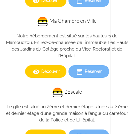
remove_red_eye
date_range
Découvrir
Réserver
Ma Chambre en Ville
Notre hébergement est situé sur les hauteurs de
Mamoudzou. En rez-de-chaussée de l’immeuble Les Hauts
des Jardins du Collège proche du Vice-Rectorat et de
l’Hôpital.
remove_red_eye
date_range
Découvrir
Réserver
L’Escale
Le gîte est situé au 2ème et dernier étage située au 2 ème
et dernier étage d’une grande maison à l’angle du carrefour
de la Police et de L’Hôpital.