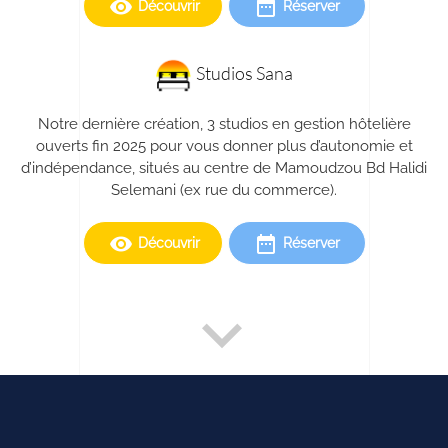
remove_red_eye
date_range
Découvrir
Réserver
Studios Sana
Notre dernière création, 3 studios en gestion hôtelière
ouverts fin 2025 pour vous donner plus d’autonomie et
d’indépendance, situés au centre de Mamoudzou Bd Halidi
Selemani (ex rue du commerce).
remove_red_eye
date_range
Découvrir
Réserver
expand_more